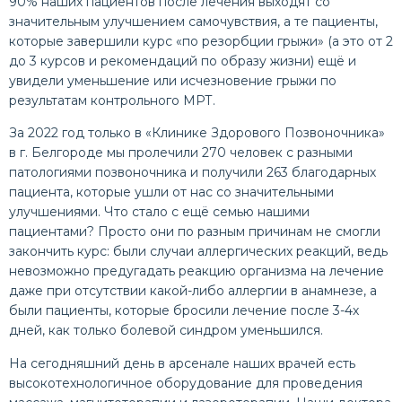
90% наших пациентов после лечения выходят со
значительным улучшением самочувствия, а те пациенты,
которые завершили курс «по резорбции грыжи» (а это от 2
до 3 курсов и рекомендаций по образу жизни) ещё и
увидели уменьшение или исчезновение грыжи по
результатам контрольного МРТ.
За 2022 год только в «Клинике Здорового Позвоночника»
в г. Белгороде мы пролечили 270 человек с разными
патологиями позвоночника и получили 263 благодарных
пациента, которые ушли от нас со значительными
улучшениями. Что стало с ещё семью нашими
пациентами? Просто они по разным причинам не смогли
закончить курс: были случаи аллергических реакций, ведь
невозможно предугадать реакцию организма на лечение
даже при отсутствии какой-либо аллергии в анамнезе, а
были пациенты, которые бросили лечение после 3-4х
дней, как только болевой синдром уменьшился.
На сегодняшний день в арсенале наших врачей есть
высокотехнологичное оборудование для проведения