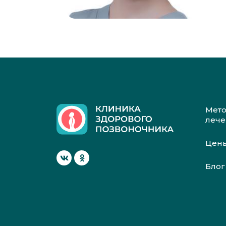
Мет
леч
Цен
Блог