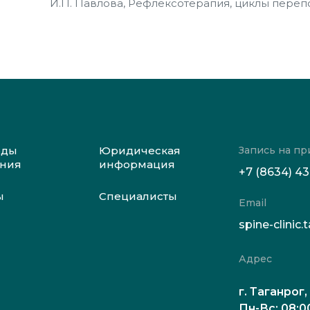
И.П. Павлова, Рефлексотеpапия, циклы переп
Запись на пр
оды
Юридическая
ения
информация
+7 (8634) 4
ы
Специалисты
Email
spine-clini
Адрес
г. Таганрог,
Пн-Вс: 08:0