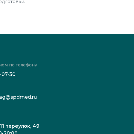
одготовки.
ием по телефону
3-07-30
c.tag@spdmed.ru
 11 переулок, 49
0-20:00